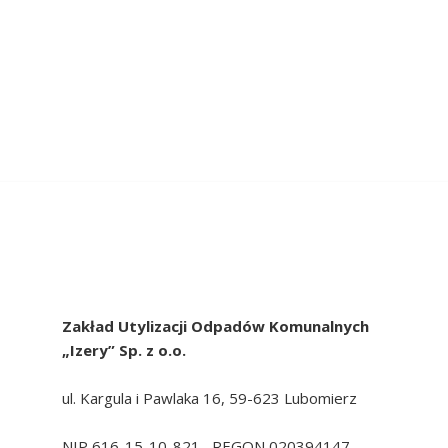
Zakład Utylizacji Odpadów Komunalnych
„Izery” Sp. z o.o.
ul. Kargula i Pawlaka 16, 59-623 Lubomierz
NIP 616-15-10-821, REGON 020394147