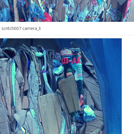
scritch007 camera_li