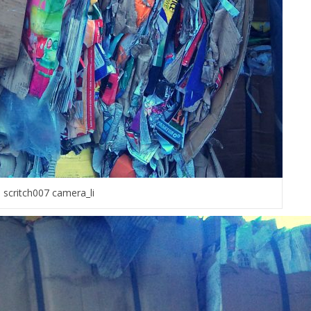
scritch007 camera_li