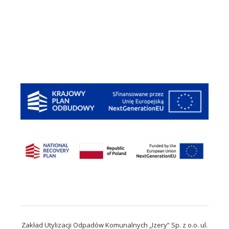
Zakład Utylizacji Odpadów Komunalnych „Izery” Sp. z o.o. ul.